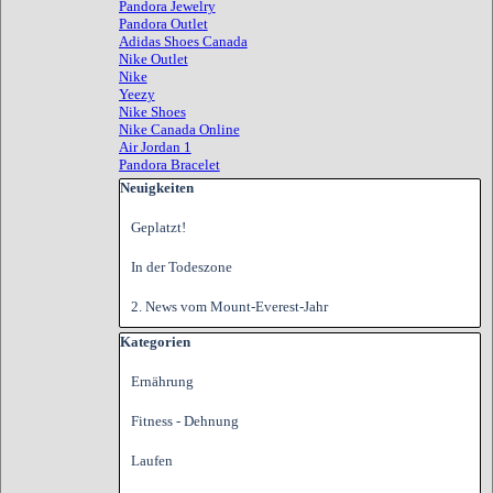
Pandora Jewelry
Pandora Outlet
Adidas Shoes Canada
Nike Outlet
Nike
Yeezy
Nike Shoes
Nike Canada Online
Air Jordan 1
Pandora Bracelet
Block überspringen Neuigkeiten
Neuigkeiten
Geplatzt!
In der Todeszone
2. News vom Mount-Everest-Jahr
Block überspringen Kategorien
Kategorien
Ernährung
Fitness - Dehnung
Laufen