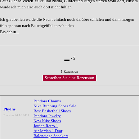
Lauf zu absolvieren. Silke und Nadia, Gunter und Jürgen starten wohl dort, einsam
würde ich mich also auch dort nicht fühlen.
Ich glaube, ich werde die Nacht einfach noch darüber schlafen und dann morgen
früh spontan nach Bauchgefühl entscheiden.
Bis dahin...
-
/
5
1 Rezension
Pandora Charms
Nike Running Shoes Sale
Phyllis
Best Basketball Shoes
Pandora Jewelry
Dienstag 26 Jul 2022
New Nike Shoes
Jordan Retro 1
Air Jordan 1 Dior
Balenciaga Sneakers