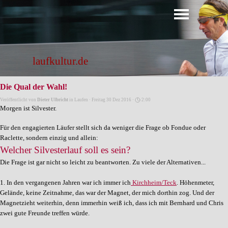
Direkt zum Seiteninhalt
Menü überspringen
laufkultur.de
Die Qual der Wahl!
Veröffentlicht von
Dieter Ulbricht
in
Laufen
· Freitag 30 Dez 2016 ·
2:00
Morgen ist Silvester.
Für den engagierten Läufer stellt sich da weniger die Frage ob Fondue oder
Raclette, sondern einzig und allein:
Welcher Silvesterlauf soll es sein?
Die Frage ist gar nicht so leicht zu beantworten. Zu viele der Alternativen...
1. In den vergangenen Jahren war ich immer ich
Kirchheim/Teck
. Höhenmeter,
Gelände, keine Zeitnahme, das war der Magnet, der mich dorthin zog. Und der
Magnetzieht weiterhin, denn immerhin weiß ich, dass ich mit Bernhard und Chris
zwei gute Freunde treffen würde.