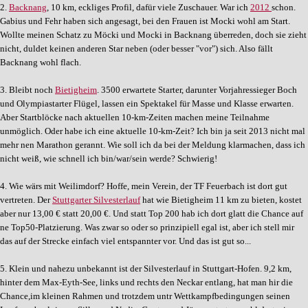
2.
Backnang
, 10 km, eckliges Profil, dafür viele Zuschauer. War ich
2012
schon.
Gabius und Fehr haben sich angesagt, bei den Frauen ist Mocki wohl am Start.
Wollte meinen Schatz zu Möcki und Mocki in Backnang überreden, doch sie zieht
nicht, duldet keinen anderen Star neben (oder besser "vor") sich. Also fällt
Backnang wohl flach.
3. Bleibt noch
Bietigheim
. 3500 erwartete Starter, darunter Vorjahressieger Boch
und Olympiastarter Flügel, lassen ein Spektakel für Masse und Klasse erwarten.
Aber Startblöcke nach aktuellen 10-km-Zeiten machen meine Teilnahme
unmöglich. Oder habe ich eine aktuelle 10-km-Zeit? Ich bin ja seit 2013 nicht mal
mehr nen Marathon gerannt. Wie soll ich da bei der Meldung klarmachen, dass ich
nicht weiß, wie schnell ich bin/war/sein werde? Schwierig!
4. Wie wärs mit Weilimdorf? Hoffe, mein Verein, der TF Feuerbach ist dort gut
vertreten. Der
Stuttgarter Silvesterlauf
hat wie Bietigheim 11 km zu bieten, kostet
aber nur 13,00 € statt 20,00 €. Und statt Top 200 hab ich dort glatt die Chance auf
ne Top50-Platzierung. Was zwar so oder so prinzipiell egal ist, aber ich stell mir
das auf der Strecke einfach viel entspannter vor. Und das ist gut so...
5. Klein und nahezu unbekannt ist der Silvesterlauf in Stuttgart-Hofen. 9,2 km,
hinter dem Max-Eyth-See, links und rechts den Neckar entlang, hat man hir die
Chance,im kleinen Rahmen und trotzdem untr Wettkampfbedingungen seinen