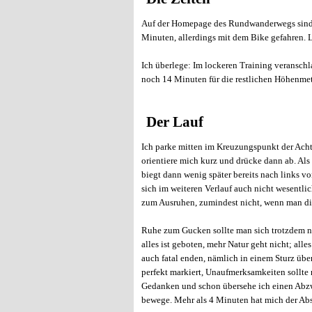
Auf der Homepage des Rundwanderwegs sind sog
Minuten, allerdings mit dem Bike gefahren. L
Ich überlege: Im lockeren Training veransch
noch 14 Minuten für die restlichen Höhenmete
Der Lauf
Ich parke mitten im Kreuzungspunkt der Acht,
orientiere mich kurz und drücke dann ab. Als
biegt dann wenig später bereits nach links vo
sich im weiteren Verlauf auch nicht wesentli
zum Ausruhen, zumindest nicht, wenn man di
Ruhe zum Gucken sollte man sich trotzdem neh
alles ist geboten, mehr Natur geht nicht; alle
auch fatal enden, nämlich in einem Sturz übe
perfekt markiert, Unaufmerksamkeiten sollte
Gedanken und schon übersehe ich einen Abzwe
bewege. Mehr als 4 Minuten hat mich der Abs