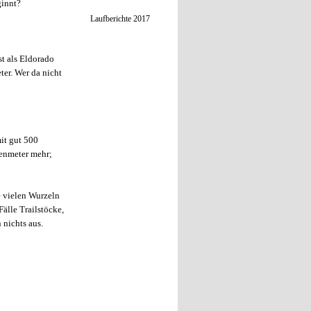
ginnt?
Laufberichte 2017
st als Eldorado
er. Wer da nicht
mit gut 500
henmeter mehr;
e vielen Wurzeln
Fälle Trailstöcke,
 nichts aus.