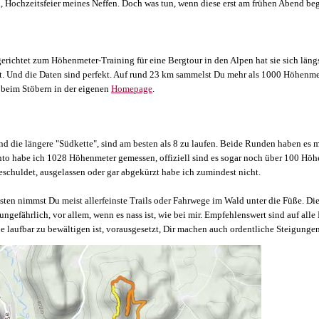
, Hochzeitsfeier meines Neffen. Doch was tun, wenn diese erst am frühen Abend be
gerichtet zum Höhenmeter-Training für eine Bergtour in den Alpen hat sie sich läng
t. Und die Daten sind perfekt. Auf rund 23 km sammelst Du mehr als 1000 Höhenmet
t beim Stöbern in der eigenen
Homepage
.
und die längere "Südkette", sind am besten als 8 zu laufen. Beide Runden haben es 
nto habe ich 1028 Höhenmeter gemessen, offiziell sind es sogar noch über 100 Hö
chuldet, ausgelassen oder gar abgekürzt habe ich zumindest nicht.
onsten nimmst Du meist allerfeinste Trails oder Fahrwege im Wald unter die Füße. Di
gefährlich, vor allem, wenn es nass ist, wie bei mir. Empfehlenswert sind auf alle 
laufbar zu bewältigen ist, vorausgesetzt, Dir machen auch ordentliche Steigungen