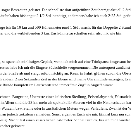
ar Bestzeiten gelistet. Die schnellste dort aufgeführte Zeit beträgt aktuell 2 Std
äufer haben bisher gut 2 1/2 Std. benötigt, andernorts habe ich auch 2:25 Std. gef
lage ich für 10 km und 500 Höhenmeter rund 1 Std.; macht für das Doppelte 2 Stund
r und die verbleibenden 3 km. Das könnte zu schaffen sein, also nix wie hin.
 so spare ich mir lästiges Gepäck, wenn ich mich auf eine Trinkpause insgesamt be
 erstes habe ich mir die längere Südschleife vorgenommen. Die unterquert zunächst
n der Straße ab und steigt sofort mächtig an. Kaum in Fahrt, glühen schon die Ober
ch ändern. Zwei Sekunden Zeit in der Ebene wird meine Uhr am Ende anzeigen, Es i
e Runde komplett im Laufschritt und immer "mit Zug" in Angriff nimmt.
men. Burgruine, Überreste einer keltischen Siedlung, Felsenlabyrinth, Felsnadeln
s in Allem sind die 23 km mehr als spektakulär. Aber zu viel in die Natur schauen ka
r Wurzeln bzw. Steine oder in zusätzlichen Metern wegen Verlaufens. Zwar ist der W
 man jedoch trotzdem vermeiden. Sonst ergeht es Euch wie mir. Einmal kurz nur sc
ig. Macht fast einen zusätzlichen Kilometer. Schnell zurück, bis ich mich wieder
techer gekostet.