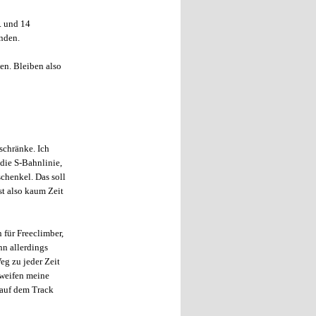
. und 14
unden.
en. Bleiben also
schränke. Ich
 die S-Bahnlinie,
schenkel. Das soll
st also kaum Zeit
 für Freeclimber,
nn allerdings
eg zu jeder Zeit
hweifen meine
 auf dem Track