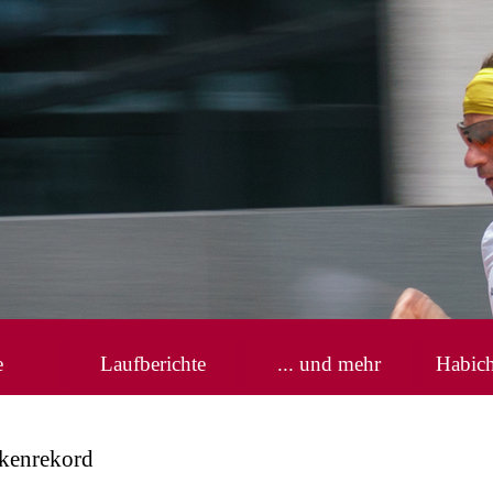
Menü überspringen
e
Laufberichte
... und mehr
Habic
▼
ckenrekord