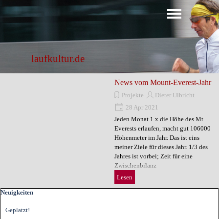
Direkt zum Seiteninhalt
Menü überspringen
laufkultur.de
News vom Mount-Everest-Jahr
Projekte
Dieter Ulbricht
28 Apr 2021
Jeden Monat 1 x die Höhe des Mt.
Everests erlaufen, macht gut 106000
Höhenmeter im Jahr. Das ist eins
meiner Ziele für dieses Jahr. 1/3 des
Jahres ist vorbei; Zeit für eine
Zwischenbilanz
Lesen
Block überspringen Neuigkeiten
Neuigkeiten
Geplatzt!