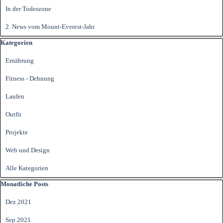
In der Todeszone
2. News vom Mount-Everest-Jahr
Block überspringen Kategorien
Kategorien
Ernährung
Fitness - Dehnung
Laufen
Outfit
Projekte
Web und Design
Alle Kategorien
Block überspringen Monatliche Posts
Monatliche Posts
Dez 2021
Sep 2021