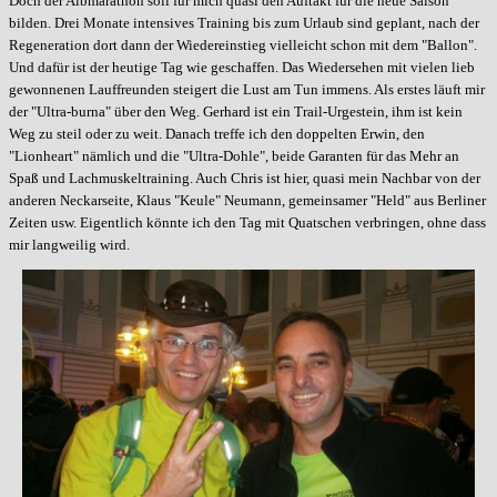
Doch der Albmarathon soll für mich quasi den Auftakt für die neue Saison
bilden. Drei Monate intensives Training bis zum Urlaub sind geplant, nach der
Regeneration dort dann der Wiedereinstieg vielleicht schon mit dem "Ballon".
Und dafür ist der heutige Tag wie geschaffen. Das Wiedersehen mit vielen lieb
gewonnenen Lauffreunden steigert die Lust am Tun immens. Als erstes läuft mir
der "Ultra-burna" über den Weg. Gerhard ist ein Trail-Urgestein, ihm ist kein
Weg zu steil oder zu weit. Danach treffe ich den doppelten Erwin, den
"Lionheart" nämlich und die "Ultra-Dohle", beide Garanten für das Mehr an
Spaß und Lachmuskeltraining. Auch Chris ist hier, quasi mein Nachbar von der
anderen Neckarseite, Klaus "Keule" Neumann, gemeinsamer "Held" aus Berliner
Zeiten usw. Eigentlich könnte ich den Tag mit Quatschen verbringen, ohne dass
mir langweilig wird.