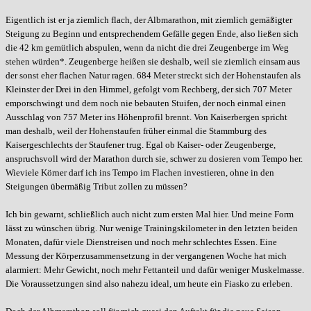
Eigentlich ist er ja ziemlich flach, der Albmarathon, mit ziemlich gemäßigter
Steigung zu Beginn und entsprechendem Gefälle gegen Ende, also ließen sich
die 42 km gemütlich abspulen, wenn da nicht die drei Zeugenberge im Weg
stehen würden*. Zeugenberge heißen sie deshalb, weil sie ziemlich einsam aus
der sonst eher flachen Natur ragen. 684 Meter streckt sich der Hohenstaufen als
Kleinster der Drei in den Himmel, gefolgt vom Rechberg, der sich 707 Meter
emporschwingt und dem noch nie bebauten Stuifen, der noch einmal einen
Ausschlag von 757 Meter ins Höhenprofil brennt. Von Kaiserbergen spricht
man deshalb, weil der Hohenstaufen früher einmal die Stammburg des
Kaisergeschlechts der Staufener trug. Egal ob Kaiser- oder Zeugenberge,
anspruchsvoll wird der Marathon durch sie, schwer zu dosieren vom Tempo her.
Wieviele Körner darf ich ins Tempo im Flachen investieren, ohne in den
Steigungen übermäßig Tribut zollen zu müssen?
Ich bin gewarnt, schließlich auch nicht zum ersten Mal hier. Und meine Form
lässt zu wünschen übrig. Nur wenige Trainingskilometer in den letzten beiden
Monaten, dafür viele Dienstreisen und noch mehr schlechtes Essen. Eine
Messung der Körperzusammensetzung in der vergangenen Woche hat mich
alarmiert: Mehr Gewicht, noch mehr Fettanteil und dafür weniger Muskelmasse.
Die Voraussetzungen sind also nahezu ideal, um heute ein Fiasko zu erleben.