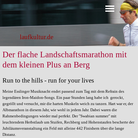
Direkt zum Seiteninhalt
Menü überspringen
laufkultur.de
Der flache Landschaftsmarathon mit
dem kleinen Plus an Berg
Run to the hills - run for your lives
Meine Esslinger Musiknacht endet passend zum Tag mit dem Refrain des
legendären Iron-Maidon-Songs. Ein paar Stunden lang habe ich gerockt,
gegröllt und versucht, mir die harten Muskeln weich zu tanzen. Hart war er, der
Albmarathon in diesem Jahr, wie wohl in jedem Jahr. Dabei waren die
Rahmenbedingungen wieder mal perfekt. Der "Swabian summer" mit
leuchtendem Herbstlaub um Stuifen, Rechberg und Hohenstaufen bescherte der
Jubiläumsveranstaltung ein Feld mit alleine 442 Finishern über die lange
Distanz.