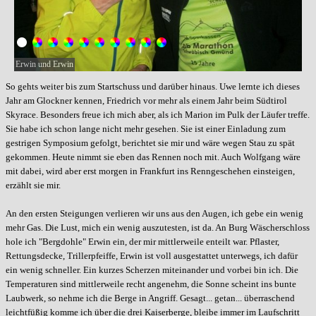
Erwin und Erwin
So gehts weiter bis zum Startschuss und darüber hinaus. Uwe lernte ich dieses
Jahr am Glockner kennen, Friedrich vor mehr als einem Jahr beim Südtirol
Skyrace. Besonders freue ich mich aber, als ich Marion im Pulk der Läufer treffe.
Sie habe ich schon lange nicht mehr gesehen. Sie ist einer Einladung zum
gestrigen Symposium gefolgt, berichtet sie mir und wäre wegen Stau zu spät
gekommen. Heute nimmt sie eben das Rennen noch mit. Auch Wolfgang wäre
mit dabei, wird aber erst morgen in Frankfurt ins Renngeschehen einsteigen,
erzählt sie mir.
An den ersten Steigungen verlieren wir uns aus den Augen, ich gebe ein wenig
mehr Gas. Die Lust, mich ein wenig auszutesten, ist da. An Burg Wäscherschloss
hole ich "Bergdohle" Erwin ein, der mir mittlerweile enteilt war. Pflaster,
Rettungsdecke, Trillerpfeiffe, Erwin ist voll ausgestattet unterwegs, ich dafür
ein wenig schneller. Ein kurzes Scherzen miteinander und vorbei bin ich. Die
Temperaturen sind mittlerweile recht angenehm, die Sonne scheint ins bunte
Laubwerk, so nehme ich die Berge in Angriff. Gesagt... getan... überraschend
leichtfüßig komme ich über die drei Kaiserberge, bleibe immer im Laufschritt