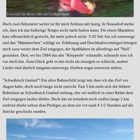
Uwe traf ich dieses Jahr am Großglockner
Doch zwei Kilometer weiter ist für mich Schluss mit lustig. In Strassdorf merke
ich, dass ich das bisherige Tempo nicht mehr halten kann. Für einen Marathon
hats offensichtlich gereicht, für mehr jedoch nicht. 3:45 Std. bin ich unterwegs
und das "Hämmerchen" schlägt zu. Erfahrung und Durchhaltevermögen bringen
mich zwar weiter dem Ziel entgegen, der Spaßfaktor ist allerdings auf "Null"
gesunken. Dort, wo bis 1984 das alte "Klepperle" schnaufte, schnaufe nun ich
vor mich hin. Zum Glück geht es mir nicht als einzigen so schlecht, andere
Läufer sind ähnlich langsam unterwegs, bleiben sogar zeitweise stehen.
"Schwäbisch Gmünd"! Ein altes Bahnschild zeigt mir, dass ich das Ziel vor
Augen habe, doch noch lange nicht erreicht. Fast 5 km zieht sich die frühere
Bahnlinie an Schwäbsich Gmünd entlang, ehe wir endlich in einer Kehre dem
Ziel entgegen laufen dürfen. Doch das ist trotzdem noch endlos lange 2 km
entfernt direkt neben dem Prediger, an dem wir vor rund 4 1/2 Stunden auf die
Strecke geschickt wurden.