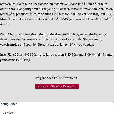
Startschuss! Halte mich nach dem Start erst mal an Walle und Günter, bleibe in
deren Nähe. Das gelingt mir 5 km ganz gut, danach muss ich etwas abreißen lassen,
bleibe aber praktisch bis zum Schluss auf Sichtkontakt und verliere insg. nur 1 1/2
Min. Das reicht imerhin zu Platz 4 in der AK M45, genauso wie Tine, die ebenfalls
4. wird.
Platz 4 ist super, denn einerseits ists ein ehrenvoller Platz, anderseits kann man
damit ohne den Veranstalter vor den Kopf zu stoßen, vor der Siegerehrung
verschwinden und sich den Ereignissen der langen Nacht zuwenden.
Insg. Platz 30 in 43:08 Min.; alle km zwischen 3:45 Min und 4:09 Min (lt. Suunto;
gemessene 10,87 km)
Es gibt noch keine Rezension.
Block überspringen Neuigkeiten
Neuigkeiten
Geplatzt!