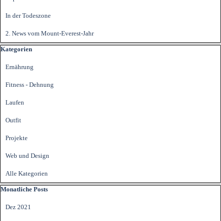
In der Todeszone
2. News vom Mount-Everest-Jahr
Block überspringen Kategorien
Kategorien
Ernährung
Fitness - Dehnung
Laufen
Outfit
Projekte
Web und Design
Alle Kategorien
Block überspringen Monatliche Posts
Monatliche Posts
Dez 2021