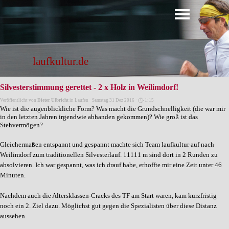
Direkt zum Seiteninhalt
Menü überspringen
laufkultur.de
Silvesterstimmung gerettet - 2 x Holz in Weilimdorf!
Veröffentlicht von
Dieter Ulbricht
in
Laufen
· Samstag 31 Dez 2016 ·
1:15
Wie ist die augenblickliche Form? Was macht die Grundschnelligkeit (die war mir
in den letzten Jahren irgendwie abhanden gekommen)? Wie groß ist das
Stehvermögen?
Gleichermaßen entspannt und gespannt machte sich Team laufkultur auf nach
Weilimdorf zum traditionellen Silvesterlauf. 11111 m sind dort in 2 Runden zu
absolvieren. Ich war gespannt, was ich drauf habe, erhoffte mir eine Zeit unter 46
Minuten.
Nachdem auch die Altersklassen-Cracks des TF am Start waren, kam kurzfristig
noch ein 2. Ziel dazu. Möglichst gut gegen die Spezialisten über diese Distanz
aussehen.